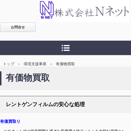
福島・仕事・環境・パソ
お問合せ
コン処分・パソコン廃
棄・パソコン回収に関す
ることなら 株式会社Ｎネ
トップ
›
環境支援事業
›
有価物買取
ット
有価物買取
レントゲンフィルムの安心な処理
有価買取り