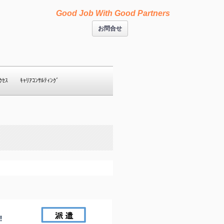
Good Job With Good Partners
お問合せ
ｸｾｽ
ｷｬﾘｱｺﾝｻﾙﾃｨﾝｸﾞ