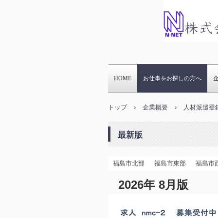
福島・仕
パソコン
HOME
お仕事をお探しの方へ
ることな
トップ
›
企業概要
›
人材派遣登
最新版
福島市北部
福島市東部
福島市
2026年 8月版