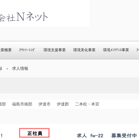
事・環境・パソコン処分・
廃棄・パソコン回収に関す
企業概要
ｱｳﾄｿｰｼﾝｸﾞ
環境支援事業
環境美化事業
環境ﾒﾝﾃﾅﾝｽ事業
ｱ
ら 株式会社Ｎネット
録
›
求人情報
西部
福島市南部
伊達市
伊達郡
二本松・本宮