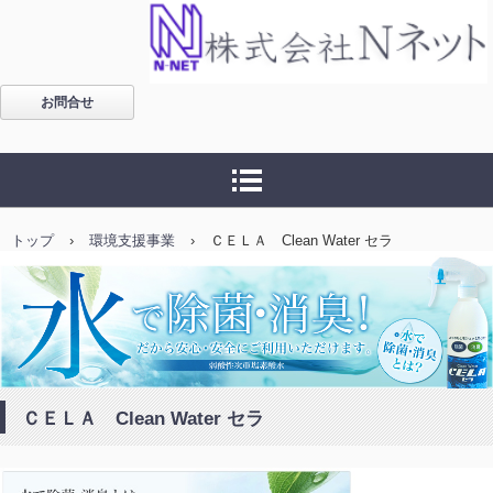
福島・仕事・環境・パソ
お問合せ
コン処分・パソコン廃
棄・パソコン回収に関す
ることなら 株式会社Ｎネ
トップ
›
環境支援事業
›
ＣＥＬＡ Clean Water セラ
ット
ＣＥＬＡ Clean Water セラ